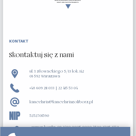
KONTAKT
Skontaktuj się z nami
ul. J. Słowackiego 5/13 lok. 142
01-592 Warszawa
+48 609 211 033
|
22 415 53 04
kancelaria@kancelariazoliborz.pl
5252701590
numer konta: 09 2490 0005 0000 4500 2705 2740
(Alior Bank S.A.)